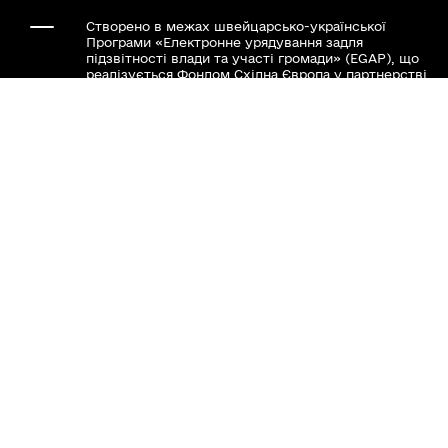
Створено в межах швейцарсько-української
Програми «Електронне урядування задля
підзвітності влади та участі громади» (EGAP), що
реалізується Фондом Східна Європа у партнерстві
з Міністерством цифрової трансформації України
за підтримки Швейцарії.
Хочете такий сайт з чат-ботом для громади?
www.toolkit.in.ua
Весь контент доступний за ліцензією Creative
Commons Attribution 4.0 International license,
якщо не зазначено інше.
Наша громада у смартфоні: