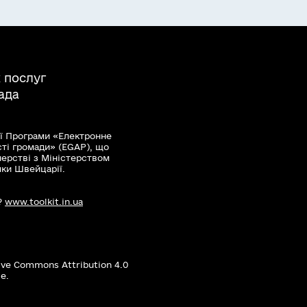
 послуг
ада
ї Програми «Електронне
сті громади» (EGAP), що
нерстві з Міністерством
мки Швейцарії.
?
www.toolkit.in.ua
ive Commons Attribution 4.0
е.