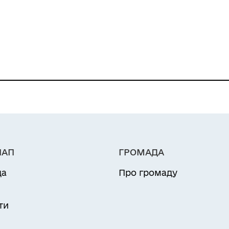
ризовників, військовозобов’язаних та 
НАП
ГРОМАДА
да
Про громаду
и
ти