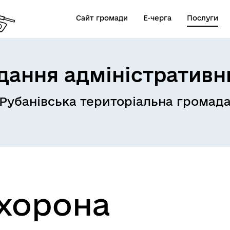
Сайт громади
Е-черга
Послуги
дання адміністративн
Рубанівська територіальна громад
охорона