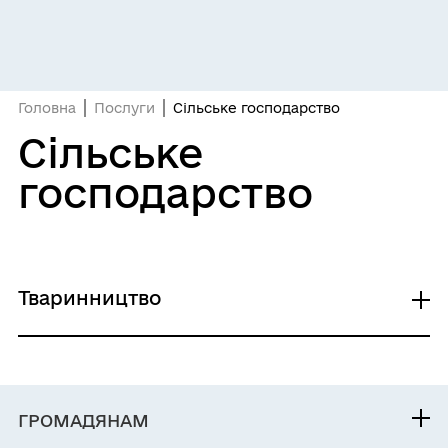
Головна
Послуги
Сільське господарство
Сільське
господарство
Тваринництво
Видача довідки про ведення спільного
господарства громадян на момент смерті
одного з них
ГРОМАДЯНАМ