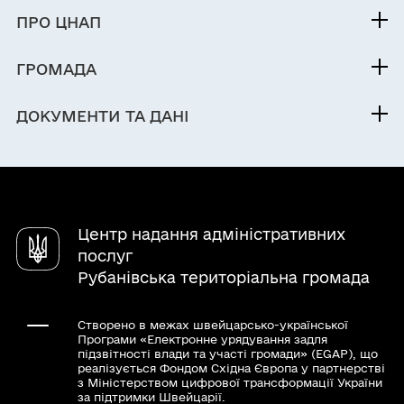
Послуги
ПРО ЦНАП
Електронна черга
Команда
ГРОМАДА
Новини
Про громаду
Контакти
ДОКУМЕНТИ ТА ДАНІ
Електронна приймальня
Центр надання адміністративних
послуг
Рубанівська територіальна громада
Створено в межах швейцарсько-української
Програми «Електронне урядування задля
підзвітності влади та участі громади» (EGAP), що
реалізується Фондом Східна Європа у партнерстві
з Міністерством цифрової трансформації України
за підтримки Швейцарії.